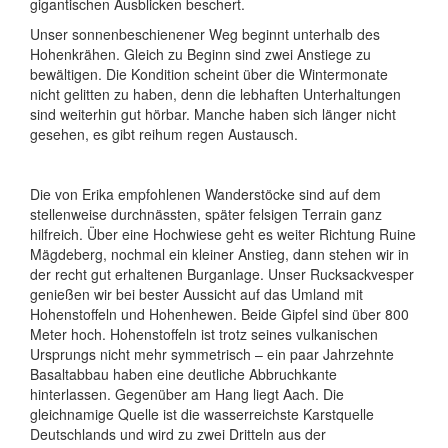
gigantischen Ausblicken beschert.
Unser sonnenbeschienener Weg beginnt unterhalb des
Hohenkrähen. Gleich zu Beginn sind zwei Anstiege zu
bewältigen. Die Kondition scheint über die Wintermonate
nicht gelitten zu haben, denn die lebhaften Unterhaltungen
sind weiterhin gut hörbar. Manche haben sich länger nicht
gesehen, es gibt reihum regen Austausch.
Die von Erika empfohlenen Wanderstöcke sind auf dem
stellenweise durchnässten, später felsigen Terrain ganz
hilfreich. Über eine Hochwiese geht es weiter Richtung Ruine
Mägdeberg, nochmal ein kleiner Anstieg, dann stehen wir in
der recht gut erhaltenen Burganlage. Unser Rucksackvesper
genießen wir bei bester Aussicht auf das Umland mit
Hohenstoffeln und Hohenhewen. Beide Gipfel sind über 800
Meter hoch. Hohenstoffeln ist trotz seines vulkanischen
Ursprungs nicht mehr symmetrisch – ein paar Jahrzehnte
Basaltabbau haben eine deutliche Abbruchkante
hinterlassen. Gegenüber am Hang liegt Aach. Die
gleichnamige Quelle ist die wasserreichste Karstquelle
Deutschlands und wird zu zwei Dritteln aus der