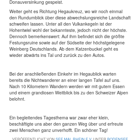
Donauversinkung gespeist.
Weiter geht es Richtung Hegaukreuz, wo wir noch einmal
den Rundumblick über diese abwechslungsreiche Landschaft
schweifen lassen. Unter all den Vulkankegeln ist der
Hohentwiel wohl der bekannteste, jedoch nicht der höchste.
Dennoch bemerkenswert: Auf ihm befindet sich die größte
Festungsruine sowie auf der Südseite der höchstgelegene
Weinberg Deutschlands. Ab dem Katzenbuckel geht es
wieder abwärts ins Tal und zurück zu den Autos.
Bei der anschließenden Einkehr im Hegaublick warten
bereits die Nichtwanderer an einer langen Tafel auf uns.
Nach 10 Kilometern Wandern werden wir mit gutem Essen
und einem grandiosen Weitblick bis zu den Schweizer Alpen
belohnt.
Ein begleitendes Tagesthema war zwar eher klein,
beschäftigte uns aber den ganzen Weg über und erfreute
zwei Menschen ganz unverhofft. Ein schöner Tag!
VERÖFFENTLICHT VON
SEE MAL RHEIN E.V.
UNTER
BODENSEE